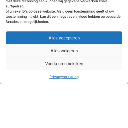
met deze technologieën kunnen wij gegevens verwerken zoals
surfgedrag
of unieke ID's op deze website. Als u geen toestemming geeft of uw
10 - 12 jaar
vanaf €260
toestemming intrekt, kan dit een negatieve invloed hebben op bepaalde
functies en mogelijkheden.
Middenkamp
Avontuur voor tieners
Alles accepteren
Het Middenkamp is voor kinderen van 10 tot 12 jaar. Met
meer uitdagende activiteiten en avontuurlijke
Alles weigeren
programma's.
22 August - 29 August 2026
10 - 12 jaar
Voorkeuren bekijken
Meer informatie
Privacyverklaring