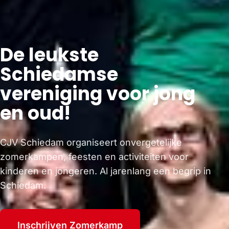
De leukste
Schiedamse
vereniging voor jong
en oud!
CJV Schiedam organiseert onvergetelijke
zomerkampen, feesten en activiteiten voor
kinderen en jongeren. Al jarenlang een begrip in
Schiedam.
Inschrijven Zomerkamp