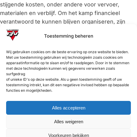
stijgende kosten, onder andere voor vervoer,
materialen en verblijf. Om het kamp financieel
verantwoord te kunnen blijven organiseren, zijn
we helaas genoodzaakt om de
Toestemming beheren
deelnemersbijdrage iets te verhogen. We hopen
op jullie begrip hiervoor.
Wij gebruiken cookies om de beste ervaring op onze website te bieden.
Met uw toestemming gebruiken wij technologieën zoals cookies om
Heb je vragen over de nieuwe locatie of over de
apparaatinformatie op te slaan en/of te raadplegen. Door in te stemmen
met deze technologieën kunnen wij gegevens verwerken zoals
kosten? Neem dan gerust contact met ons op.
surfgedrag
We kijken ernaar uit om ook dit jaar samen weer
of unieke ID's op deze website. Als u geen toestemming geeft of uw
toestemming intrekt, kan dit een negatieve invloed hebben op bepaalde
een onvergetelijk kamp te beleven!
functies en mogelijkheden.
CJV Schiedam
De leukste Schiedamse vereniging voor jong en oud!
Alles accepteren
Alles weigeren
CONTACT
c.j.v.schiedam@gmail.com
Voorkeuren bekijken